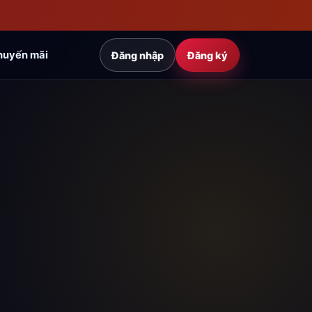
huyến mãi
Đăng nhập
Đăng ký