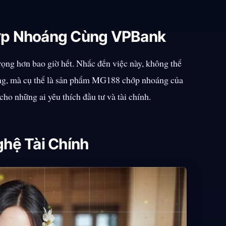
ớp Nhoáng Cùng VPBank
trọng hơn bao giờ hết. Nhắc đến việc này, không thể
àng, mà cụ thể là sản phẩm MG188 chớp nhoáng của
o những ai yêu thích đầu tư và tài chính.
hệ Tài Chính