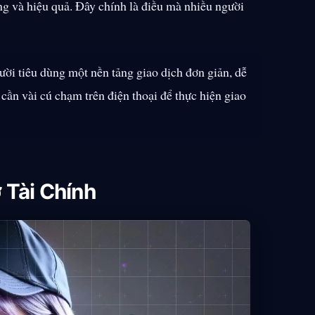
ng và hiệu quả. Đây chính là điều mà nhiều người
i tiêu dùng một nền tảng giao dịch đơn giản, dễ
cần vài cú chạm trên điện thoại để thực hiện giao
 Tài Chính