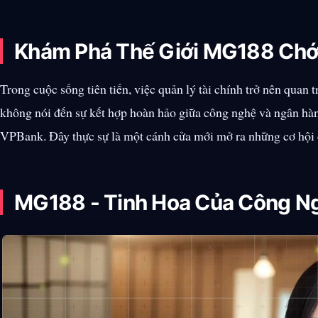
Khám Phá Thế Giới MG188 Ch
Trong cuộc sống tiên tiến, việc quản lý tài chính trở nên quan 
không nói đến sự kết hợp hoàn hảo giữa công nghệ và ngân h
VPBank. Đây thực sự là một cánh cửa mới mở ra những cơ hội ch
MG188 - Tinh Hoa Của Công Ng