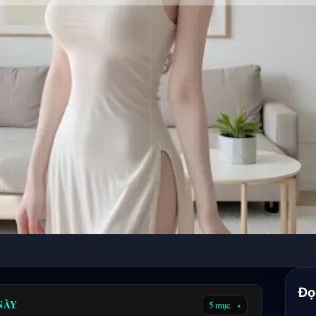
Đọ
 NÀY
5 mục
▾