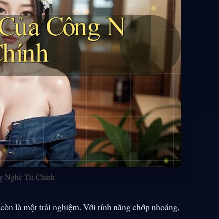
 Nghệ Tài Chính
còn là một trải nghiệm. Với tính năng chớp nhoáng,