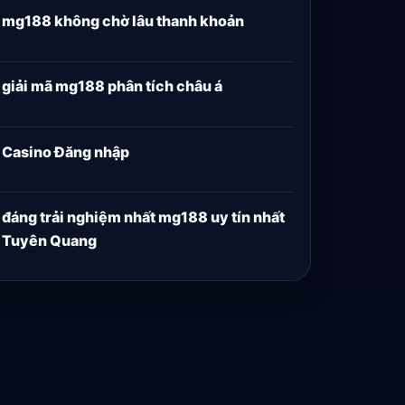
mg188 không chờ lâu thanh khoản
giải mã mg188 phân tích châu á
Casino Đăng nhập
đáng trải nghiệm nhất mg188 uy tín nhất
Tuyên Quang