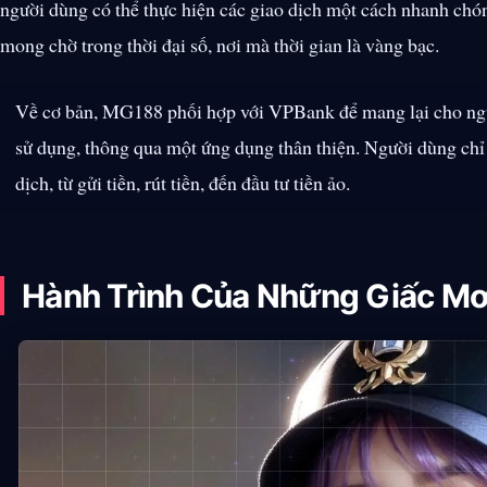
người dùng có thể thực hiện các giao dịch một cách nhanh chó
mong chờ trong thời đại số, nơi mà thời gian là vàng bạc.
Về cơ bản, MG188 phối hợp với VPBank để mang lại cho ngườ
sử dụng, thông qua một ứng dụng thân thiện. Người dùng chỉ 
dịch, từ gửi tiền, rút tiền, đến đầu tư tiền ảo.
Hành Trình Của Những Giấc Mơ