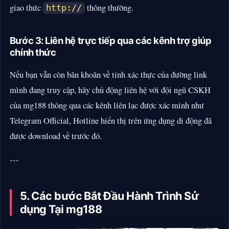
giao thức
thông thường.
http://
Bước 3: Liên hệ trực tiếp qua các kênh trợ giúp
chính thức
Nếu bạn vẫn còn băn khoăn về tính xác thực của đường link
mình đang truy cập, hãy chủ động liên hệ với đội ngũ CSKH
của mg188 thông qua các kênh liên lạc được xác minh như
Telegram Official, Hotline hiển thị trên ứng dụng di động đã
được download về trước đó.
---
5. Các bước Bắt Đầu Hành Trình Sử
dụng Tại mg188