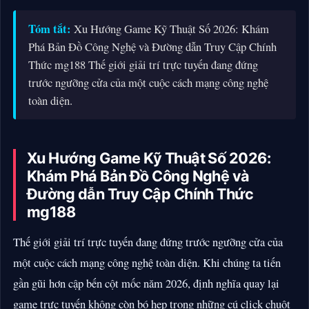
Tóm tắt:
Xu Hướng Game Kỹ Thuật Số 2026: Khám
Phá Bản Đồ Công Nghệ và Đường dẫn Truy Cập Chính
Thức mg188 Thế giới giải trí trực tuyến đang đứng
trước ngưỡng cửa của một cuộc cách mạng công nghệ
toàn diện.
Xu Hướng Game Kỹ Thuật Số 2026:
Khám Phá Bản Đồ Công Nghệ và
Đường dẫn Truy Cập Chính Thức
mg188
Thế giới giải trí trực tuyến đang đứng trước ngưỡng cửa của
một cuộc cách mạng công nghệ toàn diện. Khi chúng ta tiến
gần gũi hơn cập bến cột mốc năm 2026, định nghĩa quay lại
game trực tuyến không còn bó hẹp trong những cú click chuột