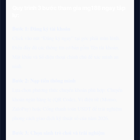
Quy trình 3 bước tham gia mg188 ngay tắp
lự:
Bước 1: Đăng ký tài khoản
Click vào nút “Đăng ký ngay” tại góc phải màn hình.
Điền đầy đủ các thông tin cơ bản gồm Tên tài khoản,
Mật khẩu và Số điện thoại chính chủ để xác minh an
ninh.
Bước 2: Nạp tiền thông minh
Lựa chọn phương thức chuyển khoản phù hợp: Chuyển
khoản ngân hàng lẹ (QR Code), Ví điện tử (Momo,
ZaloPay) hoặc Cổng thanh toán USDT để trải nghiệm
phong cách giao dịch kỹ thuật số của năm 2026.
Bước 3: Chọn sảnh trò chơi và trải nghiệm