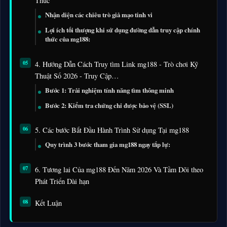
Thức
Nhận diện các chiêu trò giả mạo tinh vi
Lợi ích tối thượng khi sử dụng đường dẫn truy cập chính
thức của mg188:
4. Hướng Dẫn Cách Truy tìm Link mg188 - Trò chơi Kỹ
Thuật Số 2026 - Truy Cập…
Bước 1: Trải nghiệm tính năng tìm thông minh
Bước 2: Kiểm tra chứng chỉ được bảo vệ (SSL)
5. Các bước Bắt Đầu Hành Trình Sử dụng Tại mg188
Quy trình 3 bước tham gia mg188 ngay tắp lự:
6. Tương lai Của mg188 Đến Năm 2026 Và Tầm Dõi theo
Phát Triển Dài hạn
Kết Luận