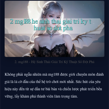
2. mg188 - Hệ Sinh Thái Giải Trí Kỹ Thuật Số Đột Phá
Không phải ngẫu nhiên mà mg188 được giới chuyên môn đánh
giá là lá cờ đầu của thế hệ trò chơi mới nhất. Sức hút của yêu
hiệu này đến từ sự đầu tư bài bản và chiến lược phát triển bền
vững, lấy khám phá thành viên làm trọng tâm.