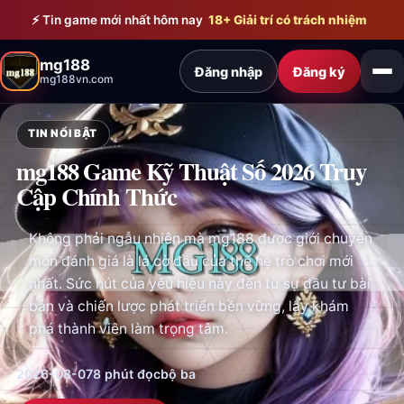
Bỏ qua đến nội dung chính
⚡ Tin game mới nhất hôm nay
18+ Giải trí có trách nhiệm
mg188
Đăng nhập
Đăng ký
mg188vn.com
TIN NỔI BẬT
mg188 Game Kỹ Thuật Số 2026 Truy
Cập Chính Thức
Không phải ngẫu nhiên mà mg188 được giới chuyên
môn đánh giá là lá cờ đầu của thế hệ trò chơi mới
nhất. Sức hút của yêu hiệu này đến từ sự đầu tư bài
bản và chiến lược phát triển bền vững, lấy khám
phá thành viên làm trọng tâm.
2026-08-07
8 phút đọc
bộ ba