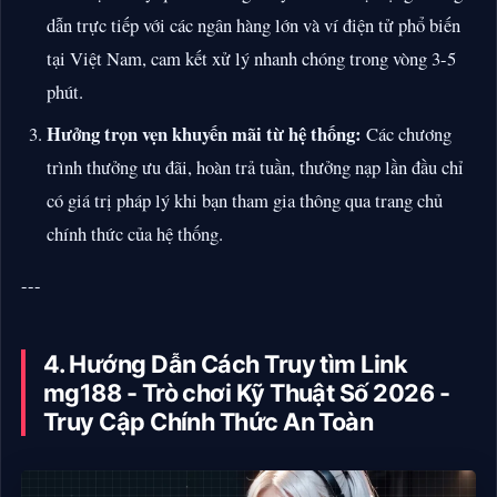
dẫn trực tiếp với các ngân hàng lớn và ví điện tử phổ biến
tại Việt Nam, cam kết xử lý nhanh chóng trong vòng 3-5
phút.
Hưởng trọn vẹn khuyến mãi từ hệ thống:
Các chương
trình thưởng ưu đãi, hoàn trả tuần, thưởng nạp lần đầu chỉ
có giá trị pháp lý khi bạn tham gia thông qua trang chủ
chính thức của hệ thống.
---
4. Hướng Dẫn Cách Truy tìm Link
mg188 - Trò chơi Kỹ Thuật Số 2026 -
Truy Cập Chính Thức An Toàn