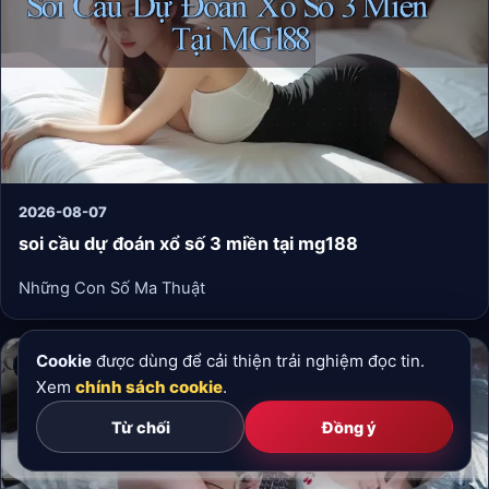
2026-08-07
soi cầu dự đoán xổ số 3 miền tại mg188
Những Con Số Ma Thuật
Cookie
được dùng để cải thiện trải nghiệm đọc tin.
KÈO TÀI XỈU
Xem
chính sách cookie
.
Từ chối
Đồng ý