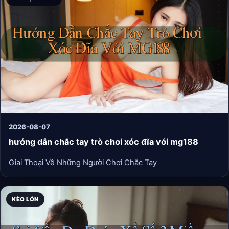
2026-08-07
hướng dẫn chắc tay trò chơi xóc đĩa với mg188
Giai Thoại Về Những Người Chơi Chắc Tay
KÈO LỚN