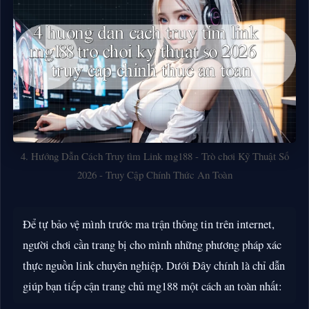
4. Hướng Dẫn Cách Truy tìm Link mg188 - Trò chơi Kỹ Thuật Số
2026 - Truy Cập Chính Thức An Toàn
Để tự bảo vệ mình trước ma trận thông tin trên internet,
người chơi cần trang bị cho mình những phương pháp xác
thực nguồn link chuyên nghiệp. Dưới Đây chính là chỉ dẫn
giúp bạn tiếp cận trang chủ mg188 một cách an toàn nhất: