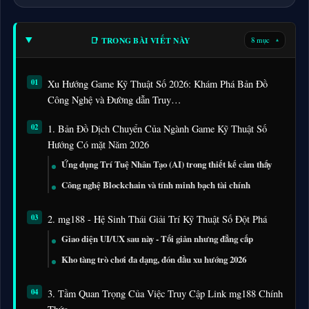
📑 TRONG BÀI VIẾT NÀY
8 mục
▾
Xu Hướng Game Kỹ Thuật Số 2026: Khám Phá Bản Đồ
Công Nghệ và Đường dẫn Truy…
1. Bản Đồ Dịch Chuyển Của Ngành Game Kỹ Thuật Số
Hướng Có mặt Năm 2026
Ứng dụng Trí Tuệ Nhân Tạo (AI) trong thiết kế cảm thấy
Công nghệ Blockchain và tính minh bạch tài chính
2. mg188 - Hệ Sinh Thái Giải Trí Kỹ Thuật Số Đột Phá
Giao diện UI/UX sau này - Tối giản nhưng đẳng cấp
Kho tàng trò chơi đa dạng, đón đầu xu hướng 2026
3. Tầm Quan Trọng Của Việc Truy Cập Link mg188 Chính