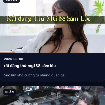
game đã trở thành một phần không thể thiếu trong cuộc
sống của cậu.
2026-08-08
rất đáng thử mg188 sâm lốc
Sức hút khó cưỡng từ những quân bài
NHÂN