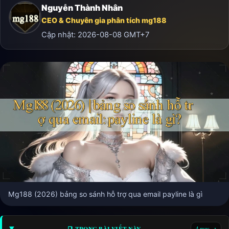
Nguyễn Thành Nhân
CEO & Chuyên gia phân tích mg188
Cập nhật:
2026-08-08
GMT+7
Mg188 (2026) bảng so sánh hỗ trợ qua email payline là gì
📑 TRONG BÀI VIẾT NÀY
4 mục