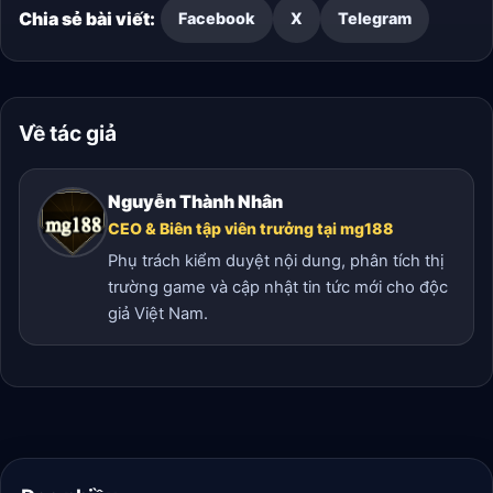
Chia sẻ bài viết:
Facebook
X
Telegram
Về tác giả
Nguyễn Thành Nhân
CEO & Biên tập viên trưởng tại mg188
Phụ trách kiểm duyệt nội dung, phân tích thị
trường game và cập nhật tin tức mới cho độc
giả Việt Nam.