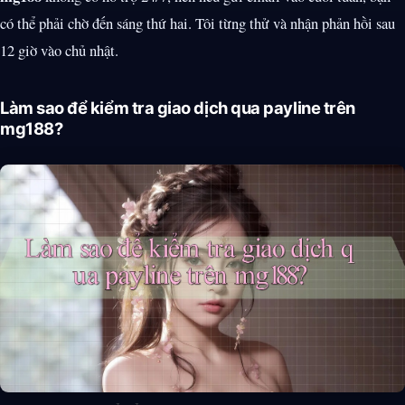
có thể phải chờ đến sáng thứ hai. Tôi từng thử và nhận phản hồi sau
12 giờ vào chủ nhật.
Làm sao để kiểm tra giao dịch qua payline trên
mg188?