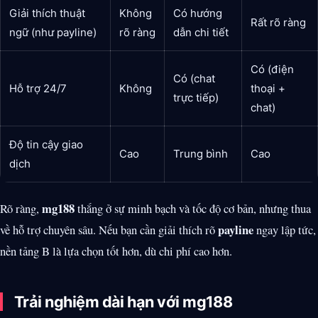
Giải thích thuật
Không
Có hướng
Rất rõ ràng
ngữ (như payline)
rõ ràng
dẫn chi tiết
Có (điện
Có (chat
Hỗ trợ 24/7
Không
thoại +
trực tiếp)
chat)
Độ tin cậy giao
Cao
Trung bình
Cao
dịch
mg188
Rõ ràng,
thắng ở sự minh bạch và tốc độ cơ bản, nhưng thua
payline
về hỗ trợ chuyên sâu. Nếu bạn cần giải thích rõ
ngay lập tức,
nền tảng B là lựa chọn tốt hơn, dù chi phí cao hơn.
Trải nghiệm dài hạn với mg188