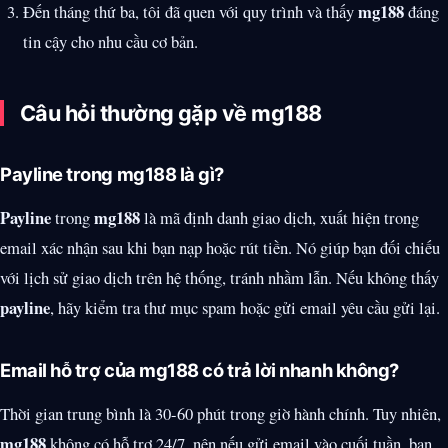
mg188
Đến tháng thứ ba, tôi đã quen với quy trình và thấy
đáng
tin cậy cho nhu cầu cơ bản.
Câu hỏi thường gặp về mg188
Payline trong mg188 là gì?
Payline
mg188
trong
là mã định danh giao dịch, xuất hiện trong
email xác nhận sau khi bạn nạp hoặc rút tiền. Nó giúp bạn đối chiếu
với lịch sử giao dịch trên hệ thống, tránh nhầm lẫn. Nếu không thấy
payline
, hãy kiểm tra thư mục spam hoặc gửi email yêu cầu gửi lại.
Email hỗ trợ của mg188 có trả lời nhanh không?
Thời gian trung bình là 30-60 phút trong giờ hành chính. Tuy nhiên,
mg188
không có hỗ trợ 24/7, nên nếu gửi email vào cuối tuần, bạn