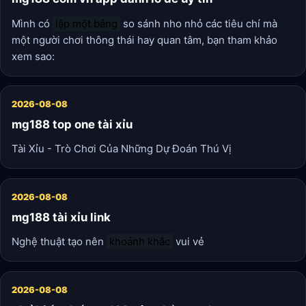
Mình có
lập một bảng
so sánh nho nhỏ các tiêu chí mà
một người chơi thông thái hay quan tâm, bạn tham khảo
xem sao:
2026-08-08
mg188 top one tài xỉu
Tài Xỉu - Trò Chơi Của Những Dự Đoán Thú Vị
2026-08-08
mg188 tài xỉu link
Nghệ thuật tạo nên
khoảnh khắc
vui vẻ
2026-08-08