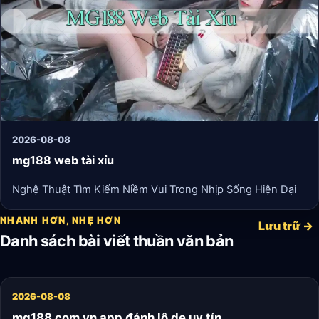
2026-08-08
mg188 web tài xỉu
Nghệ Thuật Tìm Kiếm Niềm Vui Trong Nhịp Sống Hiện Đại
NHANH HƠN, NHẸ HƠN
Lưu trữ →
Danh sách bài viết thuần văn bản
2026-08-08
mg188 com vn app đánh lô de uy tín