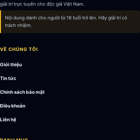
giải trí trực tuyến cho độc giả Việt Nam.
Nội dung dành cho người từ 18 tuổi trở lên. Hãy giải trí có
trách nhiệm.
VỀ CHÚNG TÔI
Giới thiệu
Tin tức
Chính sách bảo mật
Điều khoản
Liên hệ